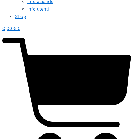
Info aziende
Info utenti
Shop
0,00
€
0