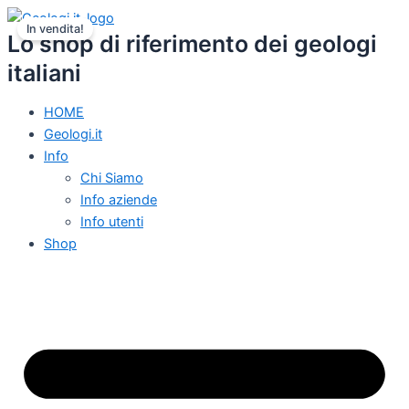
Vai
Il
Il
In vendita!
al
prezzo
prezzo
Lo shop di riferimento dei geologi
contenuto
originale
attuale
italiani
era:
è:
44,00 €.
41,80 €.
HOME
Geologi.it
Info
Chi Siamo
Info aziende
Info utenti
Shop