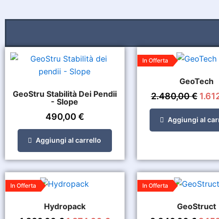
Il
In Offerta
prez
orig
GeoTech
era:
2.48
GeoStru Stabilità Dei Pendii
2.480,00
€
1.61
- Slope
490,00
€
Aggiungi al car
Aggiungi al carrello
Il
Il
Il
In Offerta
In Offerta
prezzo
prezzo
prez
originale
attuale
origi
Hydropack
GeoStruct
era:
è:
era:
1.820,00 €.
1.274,00 €.
2.84