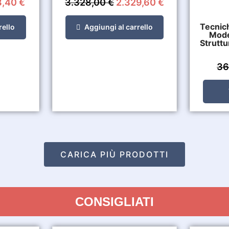
8,40
€
3.328,00
€
2.329,60
€
Tecnich
rello
Aggiungi al carrello
Model
Struttu
36
CARICA PIÙ PRODOTTI
CONSIGLIATI