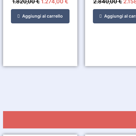
1.820,00
€
1.274,00
€
2.840,00
€
2.15
Aggiungi al carrello
Aggiungi al car