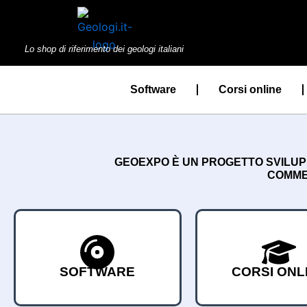
Vai
al
contenuto
Lo shop di riferimento dei geologi italiani
Software
Corsi online
GEOEXPO È UN PROGETTO SVILUPPA
COMMER
SOFTWARE
CORSI ONL