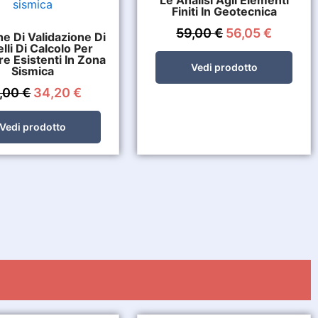
Le Analisi Agli Elementi
Finiti In Geotecnica
59,00
€
56,05
€
e Di Validazione Di
li Di Calcolo Per
re Esistenti In Zona
Vedi prodotto
Sismica
,00
€
34,20
€
Vedi prodotto