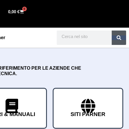
0
Cart
0,00
€
Search
ner
 RIFERIMENTO PER LE AZIENDE CHE
ECNICA.
RI & MANUALI
SITI PARNER