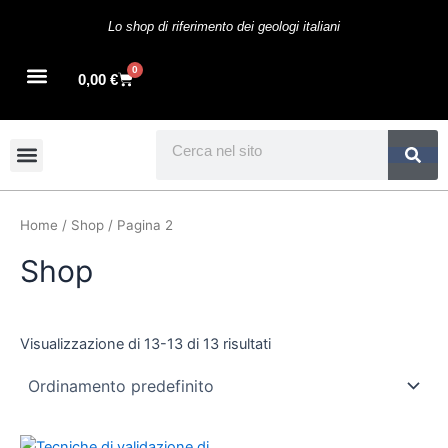
Vai
Lo shop di riferimento dei geologi italiani
al
contenuto
0
Cart
0,00
€
Search
Home
/
Shop
/ Pagina 2
Shop
Visualizzazione di 13-13 di 13 risultati
Il
Il