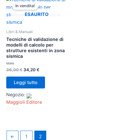
prezzo
prezzo
In vendita!
originale
attuale
era:
è:
ESAURITO
36,00 €.
34,20 €.
Libri & Manuali
Tecniche di validazione di
modelli di calcolo per
strutture esistenti in zona
sismica
Valutato
36,00
€
34,20
€
0
su
5
Leggi tutto
Negozio:
Maggioli Editore
0
su
5
←
1
2