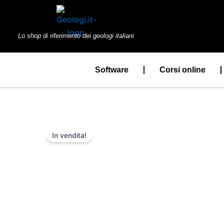
Vai
al
contenuto
Lo shop di riferimento dei geologi italiani
Software
Corsi online
In vendita!