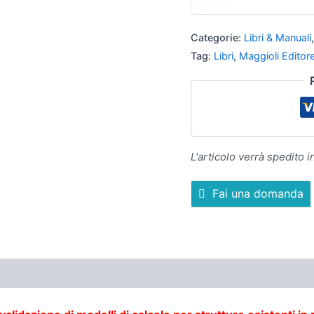
0
su
Categorie:
Libri & Manuali
5
Tag:
Libri
,
Maggioli Editor
L'articolo verrà spedito i
Fai una domanda
CENSIONI (0)
ALTRE OFFERTE
POLITICHE DEL N