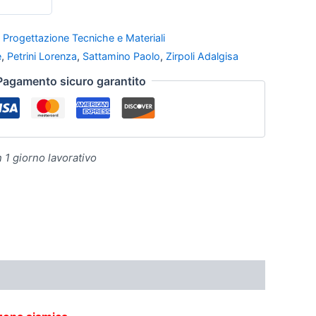
,
Progettazione Tecniche e Materiali
e
,
Petrini Lorenza
,
Sattamino Paolo
,
Zirpoli Adalgisa
Pagamento sicuro garantito
n 1 giorno lavorativo
EGOZIO
DOMANDE