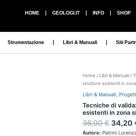
HOME
GEOLOGI.IT
INFO
SHOP
Strumentazione
Libri & Manuali
Siti Part
Il
Home
/
Libri & Manuali
/ T
prezzo
strutture esistenti in zon
origina
Libri & Manuali
,
Progett
era:
Tecniche di valida
36,00 
esistenti in zona 
36,00
€
34,20
Autore:
Petrini Lorenza