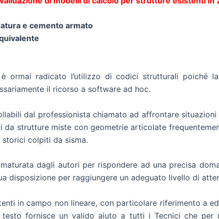
validazione di modelli di calcolo per strutture esistenti in
muratura e cemento armato
equivalente
 è ormai radicato l’utilizzo di codici strutturali poiché 
essariamente il ricorso a software ad hoc.
llabili dal professionista chiamato ad affrontare situazio
zati da strutture miste con geometrie articolate frequenteme
 storici colpiti da sisma.
maturata dagli autori per rispondere ad una precisa doma
sua disposizione per raggiungere un adeguato livello di attend
istenti in campo non lineare, con particolare riferimento a e
l testo fornisce un valido aiuto a tutti i Tecnici che per