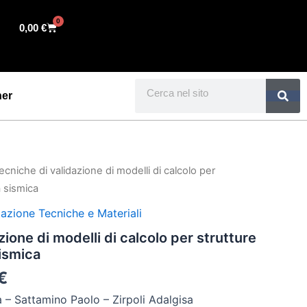
0
Cart
0,00
€
Search
ner
Il
ecniche di validazione di modelli di calcolo per
prezzo
a sismica
le
attuale
azione Tecniche e Materiali
è:
zione di modelli di calcolo per strutture
€.
34,20 €.
sismica
€
 – Sattamino Paolo – Zirpoli Adalgisa