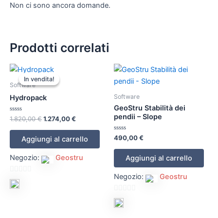
Non ci sono ancora domande.
Prodotti correlati
Il
Il
prezzo
prezzo
In vendita!
In vendita!
originale
attuale
Software
era:
è:
Software
Hydropack
1.820,00 €.
1.274,00 €.
GeoStru Stabilità dei
pendii – Slope
Valutato
1.820,00
€
1.274,00
€
0
su
5
Valutato
490,00
€
Aggiungi al carrello
0
su
5
Negozio:
Geostru
Aggiungi al carrello
Negozio:
Geostru
0
su
0
5
su