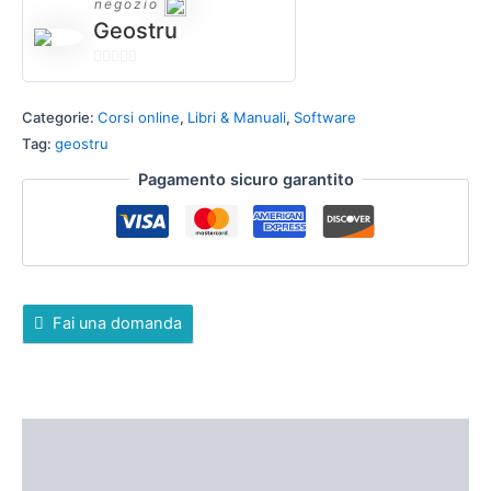
negozio
Geostru
0
su
Categorie:
Corsi online
,
Libri & Manuali
,
Software
5
Tag:
geostru
Pagamento sicuro garantito
Fai una domanda
DESCRIZIONE
RECENSIONI (0)
ALTRE OFFERTE
POLITICHE DEL NEGOZIO
DOMANDE