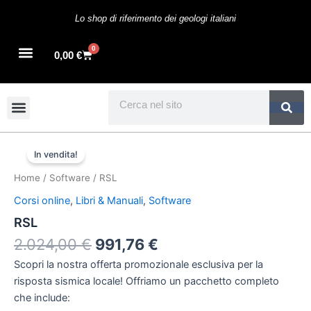
Vai
Lo shop di riferimento dei geologi italiani
al
contenuto
0
Cart
0,00
€
Search
Il
Il
RSL
quantità
prezzo
prezzo
In vendita!
originale
attuale
Home
/
Software
/ RSL
era:
è:
Corsi online
,
Libri & Manuali
,
Software
2.024,00 €.
991,76 €.
RSL
2.024,00
€
991,76
€
Scopri la nostra offerta promozionale esclusiva per la
risposta sismica locale! Offriamo un pacchetto completo
che include: