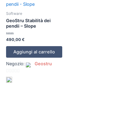
Software
GeoStru Stabilità dei
pendii – Slope
Valutato
490,00
€
0
su
5
Aggiungi al carrello
Negozio:
Geostru
0
su
5