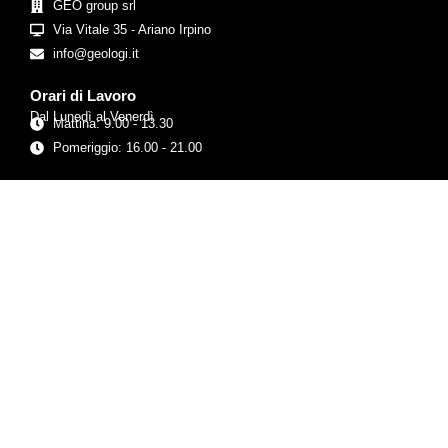
GEO group srl
Via Vitale 35 - Ariano Irpino
info@geologi.it
Orari di Lavoro
Dal Lunedì al Venerdì
Mattina: 9.00 - 13.30
Pomeriggio: 16.00 - 21.00