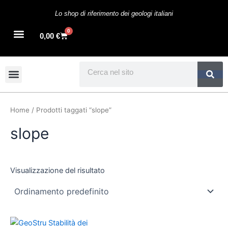
Vai
Lo shop di riferimento dei geologi italiani
al
contenuto
0
Cart
0,00
€
Search
Home
/ Prodotti taggati “slope”
slope
Visualizzazione del risultato